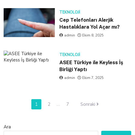
TEKNOLOJI
Cep Telefonları Alerjik
Hastalıklara Yol Açar mı?
admin
Ekim 8, 2025
TEKNOLOJI
ASEE Türkiye ile Keyless İş
Birliği Yaptı
admin
Ekim 7, 2025
Yazı
1
2
…
7
Sonraki
sayfalaması
Ara