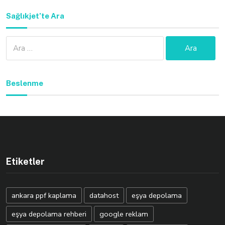
Sağlıkjet’te Ara
Arama:
Beslenme
Etiketler
ankara ppf kaplama
datahost
eşya depolama
eşya depolama rehberi
google reklam