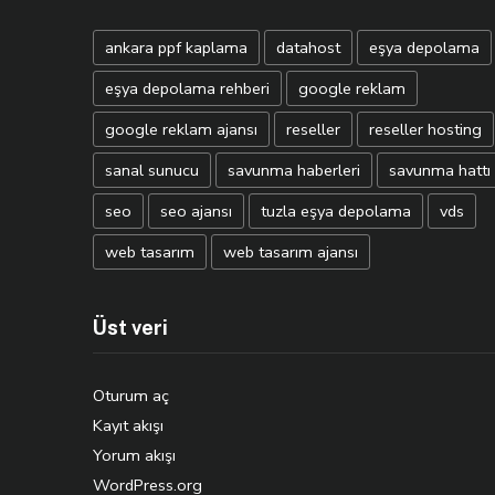
ankara ppf kaplama
datahost
eşya depolama
eşya depolama rehberi
google reklam
google reklam ajansı
reseller
reseller hosting
sanal sunucu
savunma haberleri
savunma hattı
seo
seo ajansı
tuzla eşya depolama
vds
web tasarım
web tasarım ajansı
Üst veri
Oturum aç
Kayıt akışı
Yorum akışı
WordPress.org