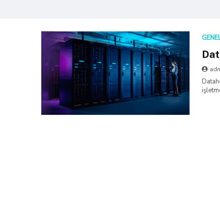
GENE
Dat
ad
Dataho
işletm
sunma