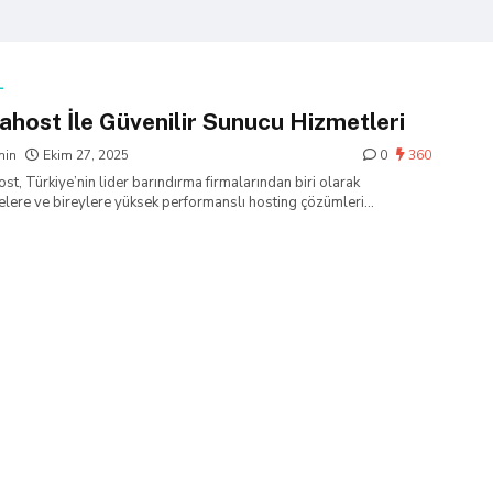
L
ahost İle Güvenilir Sunucu Hizmetleri
min
Ekim 27, 2025
0
360
st, Türkiye’nin lider barındırma firmalarından biri olarak
elere ve bireylere yüksek performanslı hosting çözümleri
ktadır….