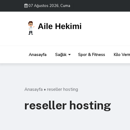
Skip
07 Ağustos 2026, Cuma
to
content
Anasayfa
Sağlık
Spor & Fitness
Kilo Ver
Anasayfa
•
reseller hosting
reseller hosting