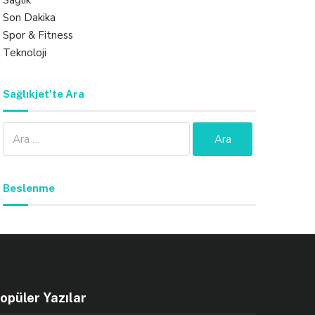
Sağlık
Son Dakika
Spor & Fitness
Teknoloji
Sağlıkjet’te Ara
Arama:
Beslenme
opüler Yazılar