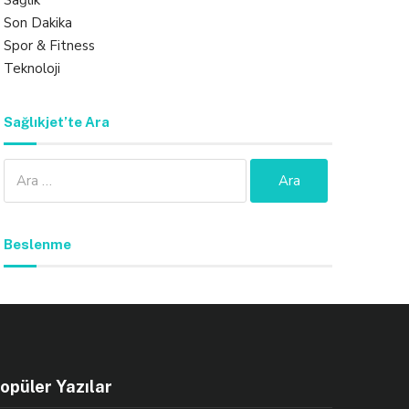
Sağlık
Son Dakika
Spor & Fitness
Teknoloji
Sağlıkjet’te Ara
Arama:
Beslenme
opüler Yazılar