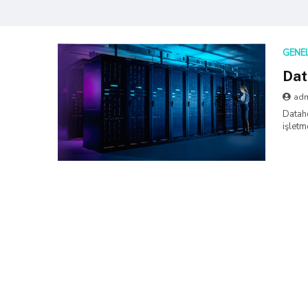
GENE
Dat
ad
Dataho
işletm
sunma