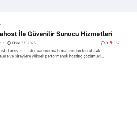
L
ahost İle Güvenilir Sunucu Hizmetleri
min
Ekim 27, 2025
0
357
st, Türkiye’nin lider barındırma firmalarından biri olarak
elere ve bireylere yüksek performanslı hosting çözümleri
ktadır….