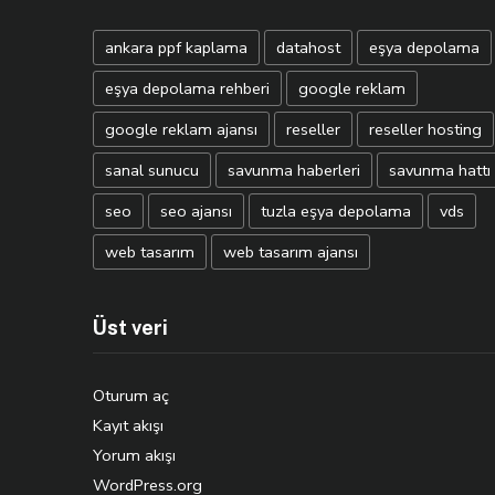
ankara ppf kaplama
datahost
eşya depolama
eşya depolama rehberi
google reklam
google reklam ajansı
reseller
reseller hosting
sanal sunucu
savunma haberleri
savunma hattı
seo
seo ajansı
tuzla eşya depolama
vds
web tasarım
web tasarım ajansı
Üst veri
Oturum aç
Kayıt akışı
Yorum akışı
WordPress.org