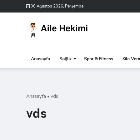
Skip
06 Ağustos 2026, Perşembe
to
content
Anasayfa
Sağlık
Spor & Fitness
Kilo Ver
Anasayfa
•
vds
vds