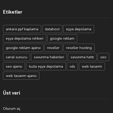
Etiketler
ankara ppf kaplama
datahost
eşya depolama
eşya depolama rehberi
google reklam
google reklam ajansı
reseller
reseller hosting
sanal sunucu
savunma haberleri
savunma hattı
seo
seo ajansı
tuzla eşya depolama
vds
web tasarım
web tasarım ajansı
Üst veri
Oturum aç