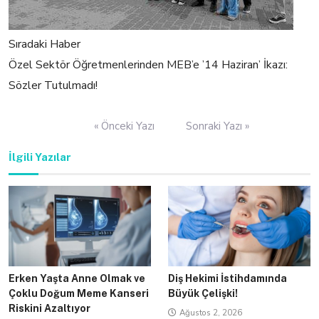
Sıradaki Haber
Özel Sektör Öğretmenlerinden MEB’e ’14 Haziran’ İkazı:
Sözler Tutulmadı!
Yazı
« Önceki Yazı
Sonraki Yazı »
gezinmesi
İlgili Yazılar
Erken Yaşta Anne Olmak ve
Diş Hekimi İstihdamında
Çoklu Doğum Meme Kanseri
Büyük Çelişki!
Riskini Azaltıyor
Ağustos 2, 2026