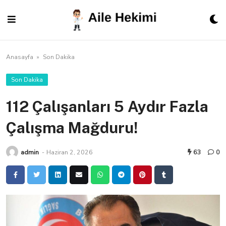
Skip
to
content
Anasayfa
»
Son Dakika
Son Dakika
112 Çalışanları 5 Aydır Fazla
Çalışma Mağduru!
admin
-
Haziran 2, 2026
63
0