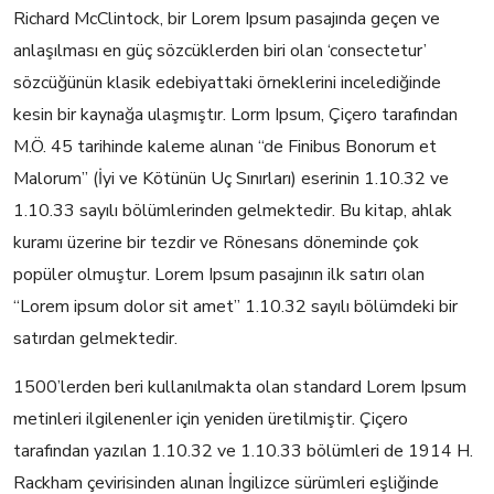
Richard McClintock, bir Lorem Ipsum pasajında geçen ve
anlaşılması en güç sözcüklerden biri olan ‘consectetur’
sözcüğünün klasik edebiyattaki örneklerini incelediğinde
kesin bir kaynağa ulaşmıştır. Lorm Ipsum, Çiçero tarafından
M.Ö. 45 tarihinde kaleme alınan “de Finibus Bonorum et
Malorum” (İyi ve Kötünün Uç Sınırları) eserinin 1.10.32 ve
1.10.33 sayılı bölümlerinden gelmektedir. Bu kitap, ahlak
kuramı üzerine bir tezdir ve Rönesans döneminde çok
popüler olmuştur. Lorem Ipsum pasajının ilk satırı olan
“Lorem ipsum dolor sit amet” 1.10.32 sayılı bölümdeki bir
satırdan gelmektedir.
1500’lerden beri kullanılmakta olan standard Lorem Ipsum
metinleri ilgilenenler için yeniden üretilmiştir. Çiçero
tarafından yazılan 1.10.32 ve 1.10.33 bölümleri de 1914 H.
Rackham çevirisinden alınan İngilizce sürümleri eşliğinde