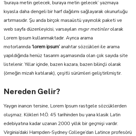
‘buraya metin gelecek, buraya metin gelecek’ yazmaya
kıyasla daha dengeli bir harf dağılımı sağlayarak okunurluğu
artırmasıdır. Şu anda birçok masaüstü yayıncılık paketi ve
web sayfa düzenleyicisi, varsayılan
mıgır metinler
olarak
Lorem Ipsum kullanmaktadır. Ayrıca arama
motorlarında
‘lorem ipsum’
anahtar sözcükleri ile arama
yapıldığında henüz tasarım aşamasında olan çok sayıda site
listelenir. Yıllar içinde, bazen kazara, bazen bilinçli olarak
(örneğin mizah katılarak), çeşitli sürümleri geliştirilmiştir.
Nereden Gelir?
Yaygın inancın tersine, Lorem Ipsum rastgele sözcüklerden
oluşmaz. Kökleri M.Ö. 45 tarihinden bu yana klasik Latin
edebiyatına kadar uzanan 2000 yıllık bir geçmişi vardır.
Virginia’daki Hampden-Sydney College’dan Latince profesörü