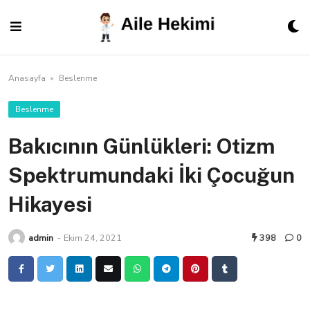
Skip
to
content
Anasayfa
»
Beslenme
Beslenme
Bakıcının Günlükleri: Otizm
Spektrumundaki İki Çocuğun
Hikayesi
admin
-
Ekim 24, 2021
398
0