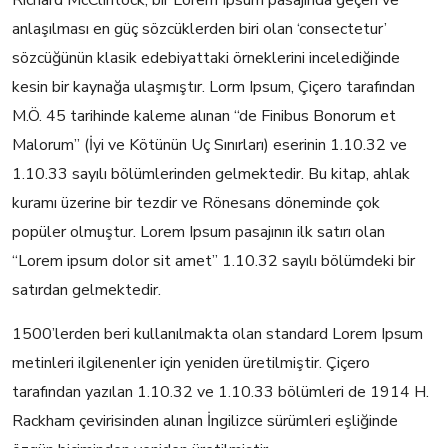
Richard McClintock, bir Lorem Ipsum pasajında geçen ve
anlaşılması en güç sözcüklerden biri olan ‘consectetur’
sözcüğünün klasik edebiyattaki örneklerini incelediğinde
kesin bir kaynağa ulaşmıştır. Lorm Ipsum, Çiçero tarafından
M.Ö. 45 tarihinde kaleme alınan “de Finibus Bonorum et
Malorum” (İyi ve Kötünün Uç Sınırları) eserinin 1.10.32 ve
1.10.33 sayılı bölümlerinden gelmektedir. Bu kitap, ahlak
kuramı üzerine bir tezdir ve Rönesans döneminde çok
popüler olmuştur. Lorem Ipsum pasajının ilk satırı olan
“Lorem ipsum dolor sit amet” 1.10.32 sayılı bölümdeki bir
satırdan gelmektedir.
1500’lerden beri kullanılmakta olan standard Lorem Ipsum
metinleri ilgilenenler için yeniden üretilmiştir. Çiçero
tarafından yazılan 1.10.32 ve 1.10.33 bölümleri de 1914 H.
Rackham çevirisinden alınan İngilizce sürümleri eşliğinde