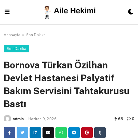
Skip
to
content
Anasayfa
»
Son Dakika
Son Dakika
Bornova Türkan Özilhan
Devlet Hastanesi Palyatif
Bakım Servisini Tahtakurusu
Bastı
admin
-
Haziran 9, 2026
65
0