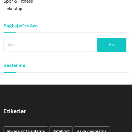
Spor & Fitness
Teknoloji
Sağlıkjet’te Ara
Arama:
Beslenme
Etiketler
ankara ppf kaplama
datahost
eşya depolama