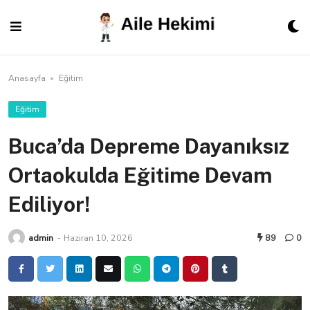
Skip
to
content
Anasayfa
»
Eğitim
Eğitim
Buca’da Depreme Dayanıksız
Ortaokulda Eğitime Devam
Ediliyor!
admin
-
Haziran 10, 2026
89
0