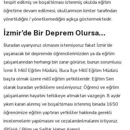
tespit edilmiş ve boşaltılması istenmiş okulda eğitim
öğretime devam edilmesi, okullarımızın kimler tarafından
yönetildiğini / yönetilemediğini açıkça göstermektedir.
İzmir’de Bir Deprem Olursa…
Buradan uyarıyoruz olmasını istemiyoruz fakat İzmir’de
yaşanacak bir depremde öğrencilerimizden ya da eğitim
çalışanlarından herhangi biri zarar görürse, bunun sorumlusu
İzmir İl Millî Eğitim Müdürü, Buca İlçe Millî Eğitim Müdürü
başta olmak üzere millî eğitim yetkilileridir.
Eğitim Sen
olarak buradan yetkililere sesleniyoruz: Öğrenci ve eğitim
çalışanlarının hayatını tehlikeye atmaktan vazgeçin. 8 aydır
yıkım kararı alınmış ve boşaltılması istenmiş binada 1650
öğrencimize eğitim yaptıran yetkililer hakkında gerekli
incelemelerin yapılmasını ve cezalandırılmalarını istiyoruz.
(BSHA / Bilim ve Sağlık Haber Ajansı)