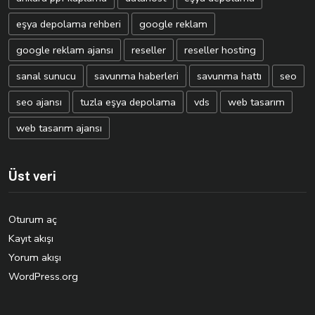
eşya depolama rehberi
google reklam
google reklam ajansı
reseller
reseller hosting
sanal sunucu
savunma haberleri
savunma hattı
seo
seo ajansı
tuzla eşya depolama
vds
web tasarım
web tasarım ajansı
Üst veri
Oturum aç
Kayıt akışı
Yorum akışı
WordPress.org