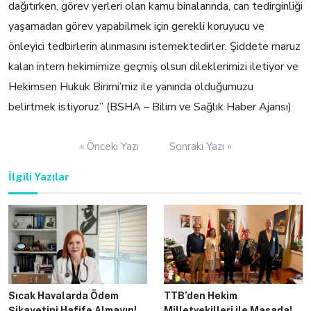
dağıtırken, görev yerleri olan kamu binalarında, can tedirginliği
yaşamadan görev yapabilmek için gerekli koruyucu ve
önleyici tedbirlerin alınmasını istemektedirler. Şiddete maruz
kalan intern hekimimize geçmiş olsun dileklerimizi iletiyor ve
Hekimsen Hukuk Birimi’miz ile yanında olduğumuzu
belirtmek istiyoruz” (BSHA – Bilim ve Sağlık Haber Ajansı)
Yazı
« Önceki Yazı
Sonraki Yazı »
gezinmesi
İlgili Yazılar
Sıcak Havalarda Ödem
TTB’den Hekim
Şikayetini Hafife Almayın!
Milletvekilleri ile Masada!