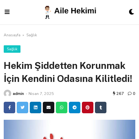
Skip
to
content
Anasayfa
»
Sağlık
Sağlık
Hekim Şiddetten Korunmak
İçin Kendini Odasına Kilitledi!
admin
-
Nisan 7, 2025
267
0