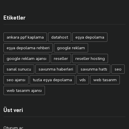
Etiketler
ankara ppf kaplama
datahost
eşya depolama
eşya depolama rehberi
google reklam
google reklam ajansı
reseller
reseller hosting
sanal sunucu
savunma haberleri
savunma hattı
seo
seo ajansı
tuzla eşya depolama
vds
web tasarım
web tasarım ajansı
Üst veri
Oturum aç