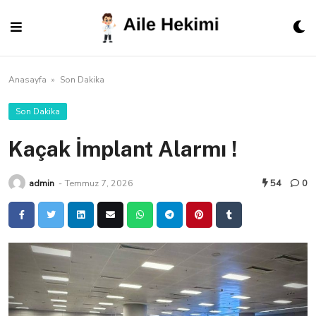
Skip
to
content
Anasayfa
»
Son Dakika
Son Dakika
Kaçak İmplant Alarmı !
admin
-
Temmuz 7, 2026
54
0