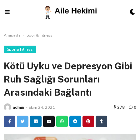
Skip
to
content
Anasayfa
»
Spor & Fitness
Spor & Fitness
Kötü Uyku ve Depresyon Gibi
Ruh Sağlığı Sorunları
Arasındaki Bağlantı
admin
-
Ekim 24, 2021
278
0