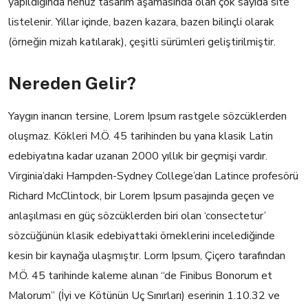
yapıldığında henüz tasarım aşamasında olan çok sayıda site
listelenir. Yıllar içinde, bazen kazara, bazen bilinçli olarak
(örneğin mizah katılarak), çeşitli sürümleri geliştirilmiştir.
Nereden Gelir?
Yaygın inancın tersine, Lorem Ipsum rastgele sözcüklerden
oluşmaz. Kökleri M.Ö. 45 tarihinden bu yana klasik Latin
edebiyatına kadar uzanan 2000 yıllık bir geçmişi vardır.
Virginia’daki Hampden-Sydney College’dan Latince profesörü
Richard McClintock, bir Lorem Ipsum pasajında geçen ve
anlaşılması en güç sözcüklerden biri olan ‘consectetur’
sözcüğünün klasik edebiyattaki örneklerini incelediğinde
kesin bir kaynağa ulaşmıştır. Lorm Ipsum, Çiçero tarafından
M.Ö. 45 tarihinde kaleme alınan “de Finibus Bonorum et
Malorum” (İyi ve Kötünün Uç Sınırları) eserinin 1.10.32 ve