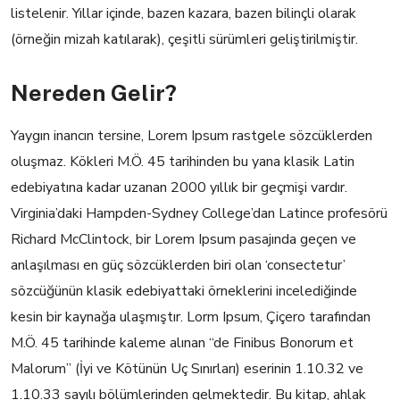
listelenir. Yıllar içinde, bazen kazara, bazen bilinçli olarak
(örneğin mizah katılarak), çeşitli sürümleri geliştirilmiştir.
Nereden Gelir?
Yaygın inancın tersine, Lorem Ipsum rastgele sözcüklerden
oluşmaz. Kökleri M.Ö. 45 tarihinden bu yana klasik Latin
edebiyatına kadar uzanan 2000 yıllık bir geçmişi vardır.
Virginia’daki Hampden-Sydney College’dan Latince profesörü
Richard McClintock, bir Lorem Ipsum pasajında geçen ve
anlaşılması en güç sözcüklerden biri olan ‘consectetur’
sözcüğünün klasik edebiyattaki örneklerini incelediğinde
kesin bir kaynağa ulaşmıştır. Lorm Ipsum, Çiçero tarafından
M.Ö. 45 tarihinde kaleme alınan “de Finibus Bonorum et
Malorum” (İyi ve Kötünün Uç Sınırları) eserinin 1.10.32 ve
1.10.33 sayılı bölümlerinden gelmektedir. Bu kitap, ahlak