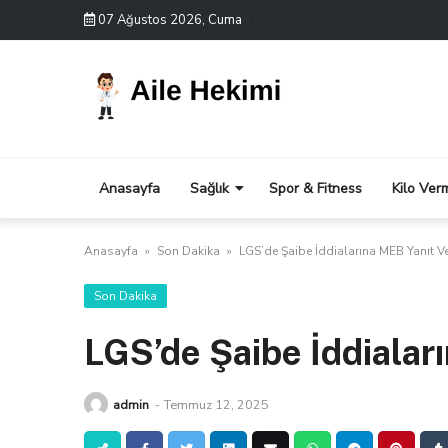
Skip
07 Ağustos 2026, Cuma
to
content
Anasayfa
Sağlık
Spor & Fitness
Kilo Ver
Anasayfa
»
Son Dakika
»
LGS’de Şaibe İddialarına MEB Yanıt Ve
Son Dakika
LGS’de Şaibe İddialar
admin
-
Temmuz 12, 2025