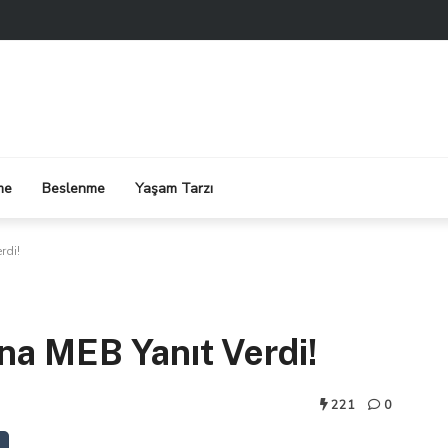
me
Beslenme
Yaşam Tarzı
rdi!
ına MEB Yanıt Verdi!
221
0