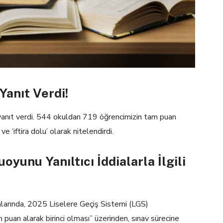
Yanıt Verdi!
ı yanıt verdi. 544 okuldan 719 öğrencimizin tam puan
e ‘iftira dolu’ olarak nitelendirdi.
unu Yanıltıcı İddialarla İlgili
larında, 2025 Liselere Geçiş Sistemi (LGS)
uan alarak birinci olması” üzerinden, sınav sürecine