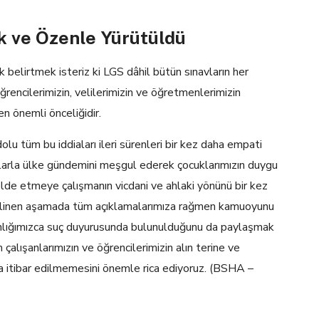
ik ve Özenle Yürütüldü
ek belirtmek isteriz ki LGS dâhil bütün sınavların her
ğrencilerimizin, velilerimizin ve öğretmenlerimizin
en önemli önceliğidir.
lu tüm bu iddiaları ileri sürenleri bir kez daha empati
larla ülke gündemini meşgul ederek çocuklarımızın duygu
elde etmeye çalışmanın vicdani ve ahlaki yönünü bir kez
Gelinen aşamada tüm açıklamalarımıza rağmen kamuoyunu
akanlığımızca suç duyurusunda bulunulduğunu da paylaşmak
 çalışanlarımızın ve öğrencilerimizin alın terine ve
ra itibar edilmemesini önemle rica ediyoruz. (BSHA –