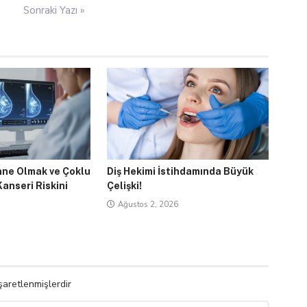
Sonraki Yazı »
nne Olmak ve Çoklu
Diş Hekimi İstihdamında Büyük
nseri Riskini
Çelişki!
Ağustos 2, 2026
işaretlenmişlerdir