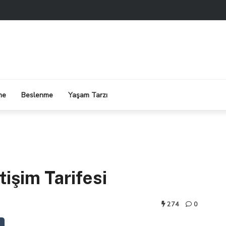
me
Beslenme
Yaşam Tarzı
işim Tarifesi
274
0