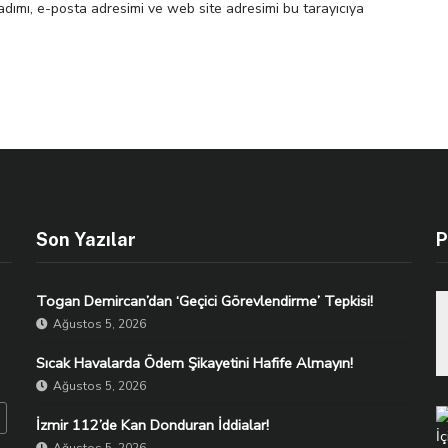
dımı, e-posta adresimi ve web site adresimi bu tarayıcıya
Son Yazılar
P
Togan Demircan’dan ‘Geçici Görevlendirme’ Tepkisi!
Ağustos 5, 2026
Sıcak Havalarda Ödem Şikayetini Hafife Almayın!
Ağustos 5, 2026
İzmir 112’de Kan Donduran İddialar!
Ağustos 5, 2026