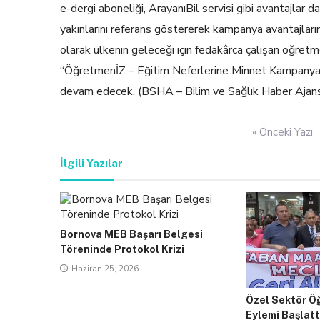
e-dergi aboneliği, ArayanıBil servisi gibi avantajlar
yakınlarını referans göstererek kampanya avantajları
olarak ülkenin geleceği için fedakârca çalışan öğret
“ÖğretmenİZ – Eğitim Neferlerine Minnet Kampanyası”, 
devam edecek. (BSHA – Bilim ve Sağlık Haber Ajans
Yazı
« Önceki Yazı
gezinmesi
İlgili Yazılar
Bornova MEB Başarı Belgesi
Töreninde Protokol Krizi
Haziran 25, 2026
Özel Sektör Öğ
Eylemi Başlatt