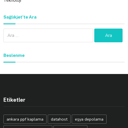
Teknoloji
Sağlıkjet’te Ara
Arama:
Beslenme
Etiketler
ankara ppf kaplama
datahost
eşya depolama