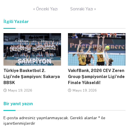
Yazı
« Önceki Yazı
Sonraki Yazı »
gezinmesi
İlgili Yazılar
Türkiye Basketbol 2.
VakıfBank, 2026 CEV Zeren
Ligi’nde Şampiyon: Sakarya
Group Şampiyonlar Ligi’nde
BBSK
Finale Yükseldi!
Mayıs 19, 2026
Mayıs 19, 2026
Bir yanıt yazın
E-posta adresiniz yayınlanmayacak.
Gerekli alanlar
*
ile
işaretlenmişlerdir