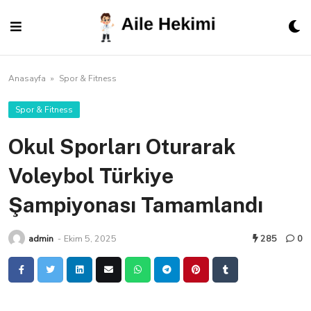
Skip
to
content
Anasayfa
»
Spor & Fitness
Spor & Fitness
Okul Sporları Oturarak
Voleybol Türkiye
Şampiyonası Tamamlandı
admin
-
Ekim 5, 2025
285
0