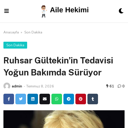
Skip
to
content
Anasayfa
»
Son Dakika
Son Dakika
Ruhsar Gültekin’in Tedavisi
Yoğun Bakımda Sürüyor
admin
-
Temmuz 8, 2026
61
0