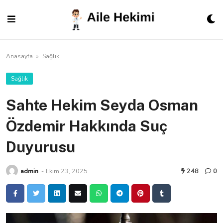
Skip
to
content
Anasayfa
»
Sağlık
Sağlık
Sahte Hekim Seyda Osman
Özdemir Hakkında Suç
Duyurusu
admin
-
Ekim 23, 2025
248
0