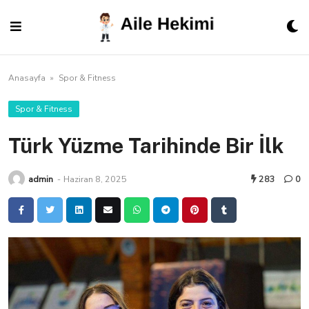
Skip
to
content
Anasayfa
»
Spor & Fitness
Spor & Fitness
Türk Yüzme Tarihinde Bir İlk
admin
-
Haziran 8, 2025
283
0