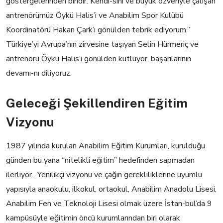
göstergelerinden biridir. Kendi-sini ve büyük özveriyle çalışan
antrenörümüz Öykü Halis’i ve Anabilim Spor Kulübü
Koordinatörü Hakan Çark’ı gönülden tebrik ediyorum.”
Türkiye’yi Avrupa’nın zirvesine taşıyan Selin Hürmeriç ve
antrenörü Öykü Halis’i gönülden kutluyor, başarılarının
devamı-nı diliyoruz.
Geleceği Şekillendiren Eğitim
Vizyonu
1987 yılında kurulan Anabilim Eğitim Kurumları, kurulduğu
günden bu yana “nitelikli eğitim” hedefinden sapmadan
ilerliyor. Yenilikçi vizyonu ve çağın gerekliliklerine uyumlu
yapısıyla anaokulu, ilkokul, ortaokul, Anabilim Anadolu Lisesi,
Anabilim Fen ve Teknoloji Lisesi olmak üzere İstan-bul’da 9
kampüsüyle eğitimin öncü kurumlarından biri olarak