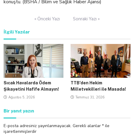
konuştu. (BSHA / Bilim ve Sağlık Haber Ajansı)
Yazı
« Önceki Yazı
Sonraki Yazı »
gezinmesi
İlgili Yazılar
Sıcak Havalarda Ödem
TTB’den Hekim
Şikayetini Hafife Almayın!
Milletvekilleri ile Masada!
Ağustos 5, 2026
Temmuz 31, 2026
Bir yanıt yazın
E-posta adresiniz yayınlanmayacak.
Gerekli alanlar
*
ile
işaretlenmişlerdir