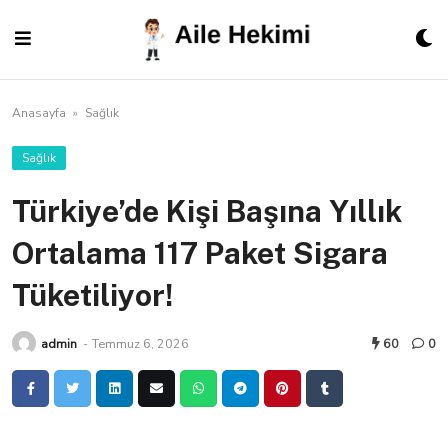
Skip
to
content
Anasayfa
»
Sağlık
Sağlık
Türkiye’de Kişi Başına Yıllık
Ortalama 117 Paket Sigara
Tüketiliyor!
admin
-
Temmuz 6, 2026
60
0