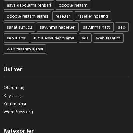
eşya depolama rehberi
google reklam
google reklam ajansı
reseller
reseller hosting
sanal sunucu
savunma haberleri
savunma hattı
seo
seo ajansı
tuzla eşya depolama
vds
web tasarım
web tasarım ajansı
Üst veri
Oturum aç
Kayıt akışı
Yorum akışı
WordPress.org
Kategoriler