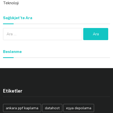
Teknoloji
Sağlıkjet’te Ara
Arama:
Beslenme
Etiketler
ankara ppf kaplama
datahost
eşya depolama