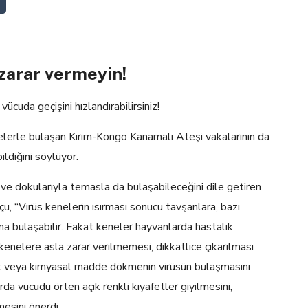
zarar vermeyin!
cuda geçişini hızlandırabilirsiniz!
enelerle bulaşan Kırım-Kongo Kanamalı Ateşi vakalarının da
ildiğini söylüyor.
an ve dokularıyla temasla da bulaşabileceğini dile getiren
, “Virüs kenelerin ısırması sonucu tavşanlara, bazı
arına bulaşabilir. Fakat keneler hayvanlarda hastalık
kenelere asla zarar verilmemesi, dikkatlice çıkarılması
k veya kimyasal madde dökmenin virüsün bulaşmasını
rda vücudu örten açık renkli kıyafetler giyilmesini,
mesini önerdi.