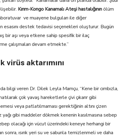
 şunları söyledi: “Kanamalar daha ön planda olabilir. Şuur
işebilir.
Kırım-Kongo Kanamalı Ateşi hastalığının
ölüm
laboratuvar ve muayene bulguları ile diğer
nin esasını destek tedavisi seçenekleri oluşturur. Bugün
ş bir aşı veya etkene sahip spesifik bir ilaç
irme çalışmaları devam etmekte.”
 virüs aktarımını
 da bilgi veren Dr. Dilek Leyla Mamçu, “Kene bir cımbızla,
tılarak çok yavaş hareketlerle çivi çıkarır gibi
lmemesi veya patlatılmaması gerektiğinin altını çizen
z yağı gibi maddeler dökmek kenenin kasılmasına sebep
ebep olacağı için vücut üzerindeki keneye herhangi bir
an sonra, ısırık yeri su ve sabunla temizlenmeli ve daha