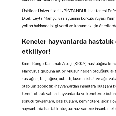
Üsküdar Üniversitesi NPİSTANBUL Hastanesi Enfeksiy
Dilek Leyla Mamçu, yaz aylarının korkulu rüyası Kırı
yolları hakkında bilgi verdi ve korunmak için öneriler
Keneler hayvanlarda hastalık 
etkiliyor!
Kırım-Kongo Kanamalı Ateşi (KKKA) hastalığına kenel
Nairovirüs grubuna ait bir virüsün neden olduğunu akta
kas ağrısı, baş ağrısı, bulantı, kusma, ishal ve ağır 
olabilen zoonotik (hayvanlardan insanlara bulaşan) kar
temel olarak yabani hayvanlarda ve kenelerde bulund
sonucu tavşanlara, bazı kuşlara, kemiricilere, sığır, ko
hayvanlarda hastalık oluşturmaz sadece insanları etk