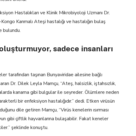
on Hastalıkları ve Klinik Mikrobiyoloji Uzmanı Dr.
m-Kongo Kanmalı Ateşi hastalığı ve hastalığın bulaş
de bulundu.
oluşturmuyor, sadece insanları
er tarafından taşınan Bunyaviridae ailesine bağlı
ran Dr. Dilek Leyla Mamçu, “Ateş, halsizlik, iştahsızlık,
vakalarda kanama gibi bulgular ile seyreder. Ölümlere neden
akterli bir enfeksiyon hastalığıdır.” dedi. Etken virüsün
uğunu dile getiren Mamçu, “Virüs kenelerin ısırması
yun gibi çiftlik hayvanlarına bulaşabilir. Fakat keneler
iler.” şeklinde konuştu.