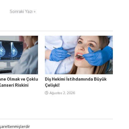
Sonraki Yazı »
nne Olmak ve Çoklu
Diş Hekimi İstihdamında Büyük
nseri Riskini
Çelişki!
Ağustos 2, 2026
işaretlenmişlerdir