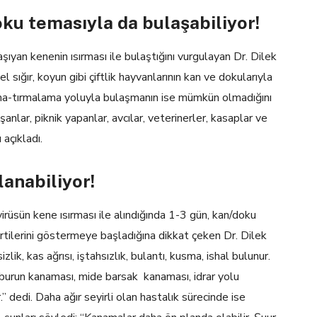
oku temasıyla da bulaşabiliyor!
şıyan kenenin ısırması ile bulaştığını vurgulayan Dr. Dilek
sığır, koyun gibi çiftlik hayvanlarının kan ve dokularıyla
ırma-tırmalama yoluyla bulaşmanın ise mümkün olmadığını
lar, piknik yapanlar, avcılar, veterinerler, kasaplar ve
 açıkladı.
lanabiliyor!
rüsün kene ısırması ile alındığında 1-3 gün, kan/doku
rtilerini göstermeye başladığına dikkat çeken Dr. Dilek
lik, kas ağrısı, iştahsızlık, bulantı, kusma, ishal bulunur.
ı, burun kanaması, mide barsak kanaması, idrar yolu
.” dedi. Daha ağır seyirli olan hastalık sürecinde ise