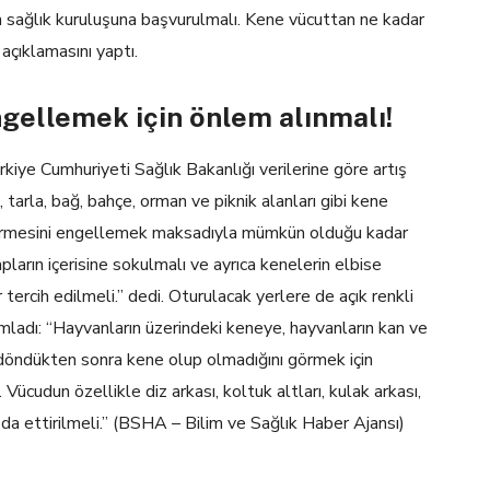
kın sağlık kuruluşuna başvurulmalı. Kene vücuttan ne kadar
” açıklamasını yaptı.
gellemek için önlem alınmalı!
kiye Cumhuriyeti Sağlık Bakanlığı verilerine göre artış
tarla, bağ, bahçe, orman ve piknik alanları gibi kene
a girmesini engellemek maksadıyla mümkün olduğu kadar
pların içerisine sokulmalı ve ayrıca kenelerin elbise
r tercih edilmeli.” dedi. Oturulacak yerlere de açık renkli
ladı: “Hayvanların üzerindeki keneye, hayvanların kan ve
n döndükten sonra kene olup olmadığını görmek için
 Vücudun özellikle diz arkası, koltuk altları, kulak arkası,
a da ettirilmeli.” (BSHA – Bilim ve Sağlık Haber Ajansı)