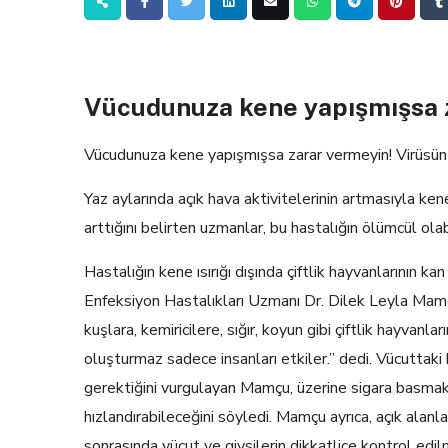
Vücudunuza kene yapışmışsa 
Vücudunuza kene yapışmışsa zarar vermeyin! Virüsün vü
Yaz aylarında açık hava aktivitelerinin artmasıyla k
arttığını belirten uzmanlar, bu hastalığın ölümcül olab
Hastalığın kene ısırığı dışında çiftlik hayvanlarının k
Enfeksiyon Hastalıkları Uzmanı Dr. Dilek Leyla Mamçu
kuşlara, kemiricilere, sığır, koyun gibi çiftlik hayvanl
oluşturmaz sadece insanları etkiler.” dedi. Vücuttaki 
gerektiğini vurgulayan Mamçu, üzerine sigara basma
hızlandırabileceğini söyledi. Mamçu ayrıca, açık alanla
sonrasında vücut ve giysilerin dikkatlice kontrol edil