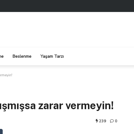
me
Beslenme
Yaşam Tarzı
rmeyin!
şmışsa zarar vermeyin!
239
0