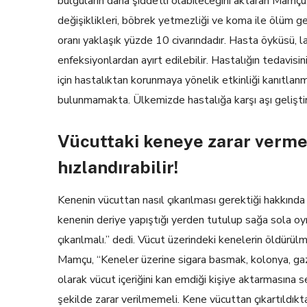
bulguların daha şiddetli olabileceğini aktaran Mamçu,
değişiklikleri, böbrek yetmezliği ve koma ile ölüm gel
oranı yaklaşık yüzde 10 civarındadır. Hasta öyküsü, 
enfeksiyonlardan ayırt edilebilir. Hastalığın tedavisi
için hastalıktan korunmaya yönelik etkinliği kanıtlanmı
bulunmamakta. Ülkemizde hastalığa karşı aşı gelişt
Vücuttaki keneye zarar vermek
hızlandırabilir!
Kenenin vücuttan nasıl çıkarılması gerektiği hakkında
kenenin deriye yapıştığı yerden tutulup sağa sola oyna
çıkarılmalı.” dedi. Vücut üzerindeki kenelerin öldürü
Mamçu, “Keneler üzerine sigara basmak, kolonya, ga
olarak vücut içeriğini kan emdiği kişiye aktarmasına s
şekilde zarar verilmemeli. Kene vücuttan çıkartıldıkt