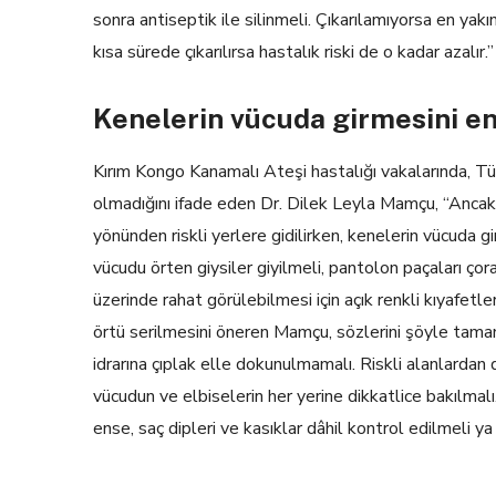
sonra antiseptik ile silinmeli. Çıkarılamıyorsa en ya
kısa sürede çıkarılırsa hastalık riski de o kadar azalır.
Kenelerin vücuda girmesini en
Kırım Kongo Kanamalı Ateşi hastalığı vakalarında, Tür
olmadığını ifade eden Dr. Dilek Leyla Mamçu, “Ancak, 
yönünden riskli yerlere gidilirken, kenelerin vücud
vücudu örten giysiler giyilmeli, pantolon paçaları çora
üzerinde rahat görülebilmesi için açık renkli kıyafetle
örtü serilmesini öneren Mamçu, sözlerini şöyle tamam
idrarına çıplak elle dokunulmamalı. Riskli alanlarda
vücudun ve elbiselerin her yerine dikkatlice bakılmalı.
ense, saç dipleri ve kasıklar dâhil kontrol edilmeli y