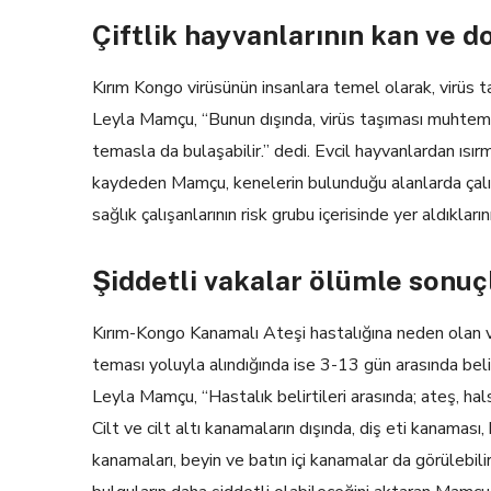
Çiftlik hayvanlarının kan ve d
Kırım Kongo virüsünün insanlara temel olarak, virüs ta
Leyla Mamçu, “Bunun dışında, virüs taşıması muhtemel 
temasla da bulaşabilir.” dedi. Evcil hayvanlardan ıs
kaydeden Mamçu, kenelerin bulunduğu alanlarda çalışan
sağlık çalışanlarının risk grubu içerisinde yer aldıklarını
Şiddetli vakalar ölümle sonuç
Kırım-Kongo Kanamalı Ateşi hastalığına neden olan vi
teması yoluyla alındığında ise 3-13 gün arasında beli
Leyla Mamçu, “Hastalık belirtileri arasında; ateş, halsiz
Cilt ve cilt altı kanamaların dışında, diş eti kanamas
kanamaları, beyin ve batın içi kanamalar da görülebilir