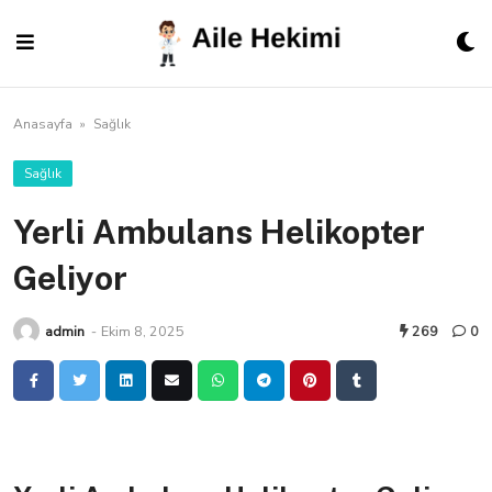
Skip
to
content
Anasayfa
»
Sağlık
Sağlık
Yerli Ambulans Helikopter
Geliyor
admin
-
Ekim 8, 2025
269
0