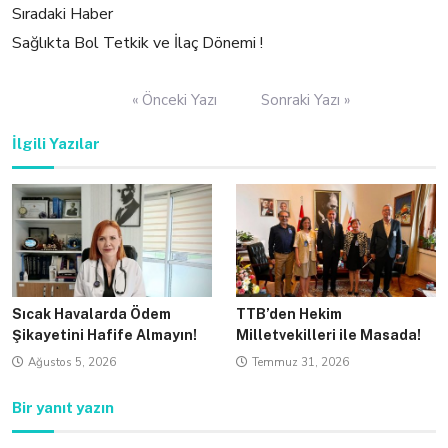
Sıradaki Haber
Sağlıkta Bol Tetkik ve İlaç Dönemi !
Yazı
« Önceki Yazı
Sonraki Yazı »
gezinmesi
İlgili Yazılar
Sıcak Havalarda Ödem
TTB’den Hekim
Şikayetini Hafife Almayın!
Milletvekilleri ile Masada!
Ağustos 5, 2026
Temmuz 31, 2026
Bir yanıt yazın