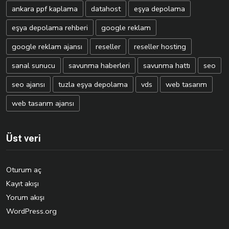
ankara ppf kaplama
datahost
eşya depolama
eşya depolama rehberi
google reklam
google reklam ajansı
reseller
reseller hosting
sanal sunucu
savunma haberleri
savunma hattı
seo
seo ajansı
tuzla eşya depolama
vds
web tasarım
web tasarım ajansı
Üst veri
Oturum aç
Kayıt akışı
Yorum akışı
WordPress.org