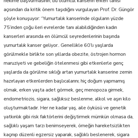
hekime başvurmasının, bu ölümcül kanserin erken tanısı
açısından da kritik önem taşıdığını vurgulayan Prof. Dr. Güngör
şöyle konuşuyor: “Yumurtalık kanserinde olguların yüzde
75’inden çoğu ileri evrelerde tanı alabildiğinden kadın
kanserleri arasında en ölümcül seyredenlerinin başında
yumurtalık kanser geliyor.. Genellikle 60’lı yaşlarda
görülmekle birlikte son yıllarda obezite, östrojen hormon
maruziyeti ve gebeliğin ötelenmesi gibi etkenlerle genç
yaşlarda da görülme sıklığı artan yumurtalık kanserine zemin
hazırlayan etkenlerden başlıcalarını; hiç doğum yapmamış
olmak, erken yaşta adet görmek, geç menopoza girmek,
endometriozis, sigara, sağlıksız beslenme, alkol ve aşırı kilo
oluşturmaktadır. Her ne kadar yaş, aile öyküsü ve genetik
yatkınlık gibi risk faktörlerini değiştirmek mümkün olmasa da,
sağlıklı yaşam tarzı benimseyerek, örneğin hareketsizlikten
kaçınıp düzenli egzersiz yaparak, sağlıklı beslenerek, sigara