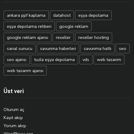
ankara ppf kaplama
datahost
eşya depolama
eşya depolama rehberi
google reklam
google reklam ajansı
reseller
reseller hosting
sanal sunucu
savunma haberleri
savunma hattı
seo
seo ajansı
tuzla eşya depolama
vds
web tasarım
web tasarım ajansı
Üst veri
Oturum aç
Kayıt akışı
Yorum akışı
WordPress.org