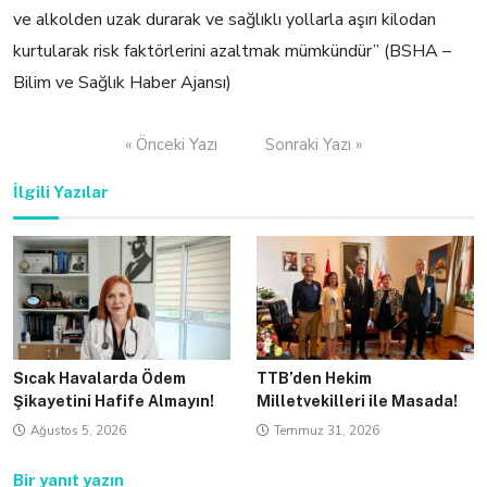
ve alkolden uzak durarak ve sağlıklı yollarla aşırı kilodan
kurtularak risk faktörlerini azaltmak mümkündür” (BSHA –
Bilim ve Sağlık Haber Ajansı)
Yazı
« Önceki Yazı
Sonraki Yazı »
gezinmesi
İlgili Yazılar
Sıcak Havalarda Ödem
TTB’den Hekim
Şikayetini Hafife Almayın!
Milletvekilleri ile Masada!
Ağustos 5, 2026
Temmuz 31, 2026
Bir yanıt yazın