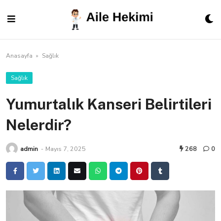
Skip
to
content
Anasayfa
»
Sağlık
Sağlık
Yumurtalık Kanseri Belirtileri
Nelerdir?
admin
-
Mayıs 7, 2025
268
0